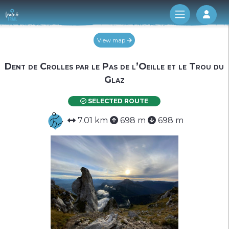
Log 
View map
Dent de Crolles par le Pas de l’Oeille et le Trou du
Glaz
SELECTED ROUTE
7.01 km
698 m
698 m