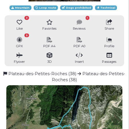
Mountain
Loop route
Dogs prohibited
Technical
3
1
Like
Favorites
Reviews
Share
9
GPX
PDF A4
PDF A0
Profile
Flyover
3D
Insert
Passages
Plateau-des-Petites-Roches (38)
Plateau-des-Petites-
Roches (38)