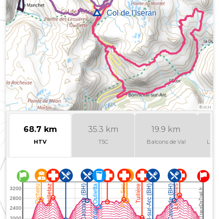
©
IGN
68.7 km
35.3 km
19.9 km
HTV
T5C
Balcons de Val
La p