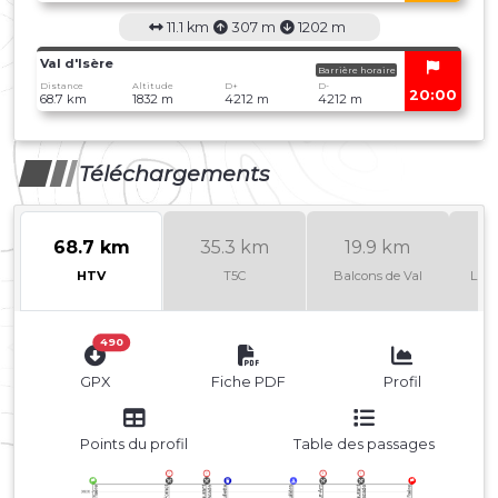
11.1 km
307 m
1202 m
Val d'Isère
Barrière horaire
Distance
Altitude
D+
D-
20:00
68.7 km
1832 m
4212 m
4212 m
Téléchargements
68.7 km
35.3 km
19.9 km
HTV
T5C
Balcons de Val
La p
490
GPX
Fiche PDF
Profil
Points du profil
Table des passages