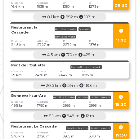
Distance
Altitude
D+
D-
09:30
16.4 km
1938 m
1380 m
1273 m
8.1 km
892 m
103 m
Restaurant la
Barrière horaire
Contrôle
Cascade
Ravitaillement
11:30
Distance
Altitude
D+
D-
24.5 km
2727 m
2272 m
1376 m
4.5 km
170 m
429 m
Pont de l'Oulietta
Ravitaillement liquide
Distance
Altitude
D+
D-
29 km
2470 m
2442 m
1805 m
20.5 km
514 m
1193 m
Bonneval-sur-Arc
Barrière horaire
Contrôle
Ravitaillement
Distance
Altitude
D+
D-
15:30
49.5 km
1790 m
2956 m
2998 m
8.1 km
949 m
12 m
Restaurant La Cascade
Barrière horaire
Ravitaillement
Distance
Altitude
D+
D-
17:30
57.6 km
2726 m
3905 m
3010 m