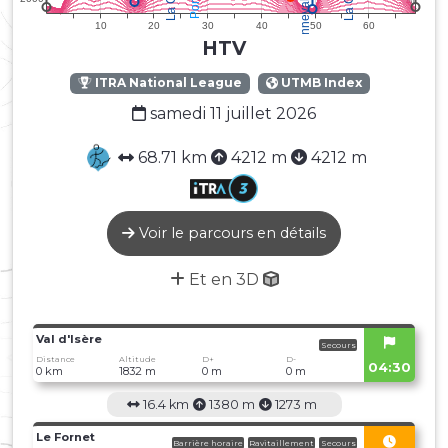
HTV
ITRA National League
UTMB Index
samedi 11 juillet 2026
68.71 km
4212 m
4212 m
Voir le parcours en détails
Et en 3D
Val d'Isère
Secours
Distance
Altitude
D+
D-
04:30
0 km
1832 m
0 m
0 m
16.4 km
1380 m
1273 m
Le Fornet
Barrière horaire
Ravitaillement
Secours