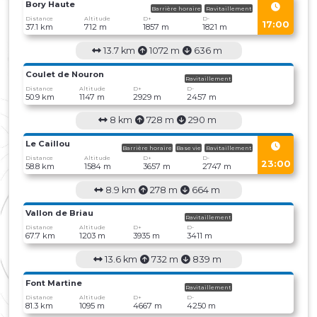
Bory Haute
Barrière horaire
Ravitaillement
Distance
Altitude
D+
D-
17:00
37.1 km
712 m
1857 m
1821 m
13.7 km
1072 m
636 m
Coulet de Nouron
Ravitaillement
Distance
Altitude
D+
D-
50.9 km
1147 m
2929 m
2457 m
8 km
728 m
290 m
Le Caillou
Barrière horaire
Base vie
Ravitaillement
Distance
Altitude
D+
D-
23:00
58.8 km
1584 m
3657 m
2747 m
8.9 km
278 m
664 m
Vallon de Briau
Ravitaillement
Distance
Altitude
D+
D-
67.7 km
1203 m
3935 m
3411 m
13.6 km
732 m
839 m
Font Martine
Ravitaillement
Distance
Altitude
D+
D-
81.3 km
1095 m
4667 m
4250 m