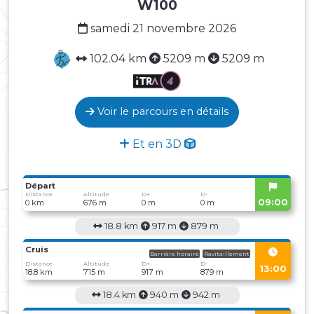
W100
samedi 21 novembre 2026
102.04 km
5209 m
5209 m
Voir le parcours en détails
Et en 3D
Départ
Distance
Altitude
D+
D-
09:00
0 km
676 m
0 m
0 m
18.8 km
917 m
879 m
Cruis
Barrière horaire
Ravitaillement
Distance
Altitude
D+
D-
13:00
18.8 km
715 m
917 m
879 m
18.4 km
940 m
942 m