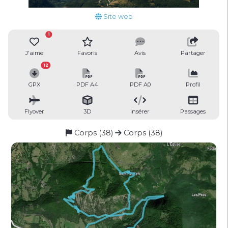
Site web
1
J'aime
Favoris
Avis
Partager
12
GPX
PDF A4
PDF A0
Profil
Flyover
3D
Insérer
Passages
Corps (38)
Corps (38)